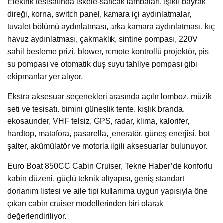
Elektrik tesisatında iskele-sancak lambaları, ışıklı bayrak
direği, korna, switch panel, kamara içi aydınlatmalar,
tuvalet bölümü aydınlatması, arka kamara aydınlatması, kıç
havuz aydınlatması, çakmaklık, sintine pompası, 220V
sahil besleme prizi, blower, remote kontrollü projektör, pis
su pompası ve otomatik duş suyu tahliye pompası gibi
ekipmanlar yer alıyor.
Ekstra aksesuar seçenekleri arasında açılır lomboz, müzik
seti ve tesisatı, bimini güneşlik tente, kışlık branda,
ekosaunder, VHF telsiz, GPS, radar, klima, kalorifer,
hardtop, matafora, pasarella, jeneratör, güneş enerjisi, bot
şalter, akümülatör ve motorla ilgili aksesuarlar bulunuyor.
Euro Boat 850CC Cabin Cruiser, Tekne Haber’de konforlu
kabin düzeni, güçlü teknik altyapısı, geniş standart
donanım listesi ve aile tipi kullanıma uygun yapısıyla öne
çıkan cabin cruiser modellerinden biri olarak
değerlendiriliyor.