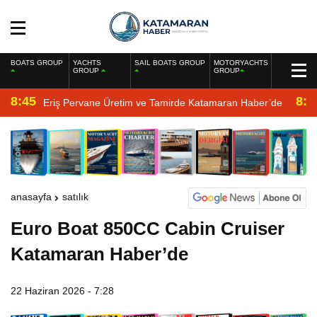
BOATS GROUP
YACHTS
SAIL BOATS GROUP
MOTORYACHTS
GROUP
GROUP
8:45
8:2
Eriş Pervane Üretim ve Tamirde Katamaran Haber’de
anasayfa
satılık
Euro Boat 850CC Cabin Cruiser
Katamaran Haber’de
22 Haziran 2026 - 7:28