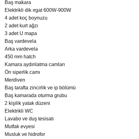
Baş makara
Elektrikli dik ırgat 600W-900W
4 adet koç boynuzu
2 adet kurt ağzı
3 adet U mapa
Baş vardevela
Arka vardevela
450 mm hatch
Kamara aydınlatma camları
Ön siperlik camı
Merdiven
Baş tarafta zincirlik ve ip bölümü
Baş kamarada oturma grubu
2 kişilik yatak düzeni
Elektrikli WC
Lavabo ve duş tesisatı
Mutfak evyesi
Musluk ve hidrofor