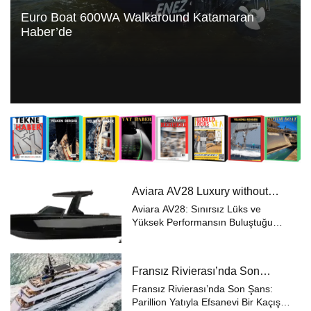
Euro Boat 600WA Walkaround Katamaran
Haber’de
Aviara AV28 Luxury without
Limits” Prensibiyle Denizde
Aviara AV28: Sınırsız Lüks ve
Yeni Bir Dönem
Yüksek Performansın Buluştuğu
Tekne Aviara, AV28’in
geliştirilmesiyle su üzerindeki kaçış
deneyiminizi bir üst seviyeye
Fransız Rivierası’nda Son
taşıyor. “Luxury without Limits”
Şans: 48 Metrelik Parillion ile
(Sınırsız Lüks) p...
Fransız Rivierası’nda Son Şans:
Mükemmel Bir Yat Tatili
Parillion Yatıyla Efsanevi Bir Kaçış