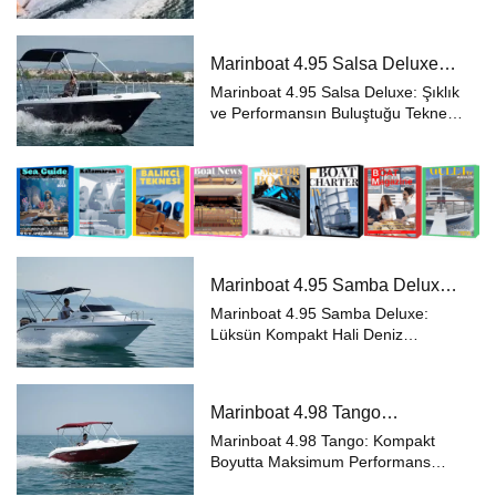
Dünyanın en prestijli kıyılarından
biri olan Fransız Rivierası, bu yaz
son şansınızı Parillion ile unutulmaz
Marinboat 4.95 Salsa Deluxe
bir deniz yolculuğuna ...
Özellikleri ve Fiyatları – A Sınıfı
Marinboat 4.95 Salsa Deluxe: Şıklık
Lüks Tekne
ve Performansın Buluştuğu Tekne
Deniz tutkunları için özel olarak
tasarlanan Marinboat 4.95 Salsa
Deluxe, A sınıfı sertifikasyonu ve
premium donanımıyla küçük
boyut...
Marinboat 4.95 Samba Deluxe
Özellikleri ve Fiyatları – A Sınıfı
Marinboat 4.95 Samba Deluxe:
Lüks Tekne
Lüksün Kompakt Hali Deniz
tutkunları için özel olarak
tasarlanan Marinboat 4.95 Samba
Deluxe, A sınıfı sertifikasyonu ve
Marinboat 4.98 Tango
premium donanımıyla küçük
Özellikleri ve Fiyatları – A Sınıfı
boyutlarda büyük konfor ...
Marinboat 4.98 Tango: Kompakt
Kompakt Tekne
Boyutta Maksimum Performans
Deniz keyfini küçük boyutlarda