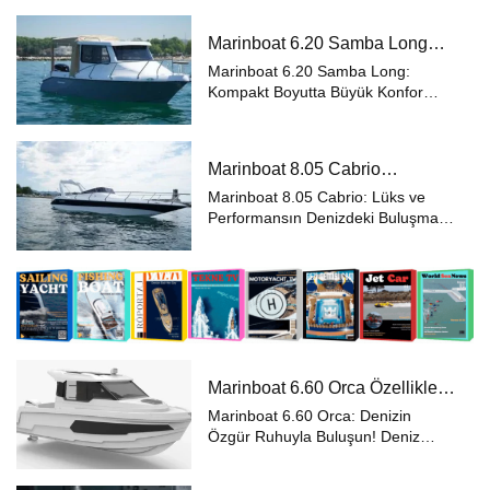
yaşamak isteyenler için
ideal Marinboat 4.98 Tango, A sınıfı
Marinboat 6.20 Samba Long
sertifikasyonu ve pratik tasarımıyla
Özellikleri ve Fiyatları – A Sınıfı
hem günlük ku...
Marinboat 6.20 Samba Long:
Kompakt Tekne
Kompakt Boyutta Büyük Konfor
Deniz tutkunları için
tasarlanan Marinboat 6.20 Samba
Long, A sınıfı sertifikasyonu ve şık
Marinboat 8.05 Cabrio
tasarımıyla hem kıyı seyirlerinde
Özellikleri ve Fiyatları – A Sınıfı
hem de açık denizde...
Marinboat 8.05 Cabrio: Lüks ve
Lüks Tekne
Performansın Denizdeki Buluşması
Deniz tutkunlarının
gözdesi Marinboat 8.05 Cabrio, A
sınıfı sertifikasyonu ve şık
tasarımıyla açık denizlerin
vazgeçilmez seçeneği. Dışt...
Marinboat 6.60 Orca Özellikleri
ve Fiyatları – Dıştan Takmalı
Marinboat 6.60 Orca: Denizin
Lüks Tekne
Özgür Ruhuyla Buluşun! Deniz
tutkunlarının
vazgeçilmezi Marinboat 6.60 Orca,