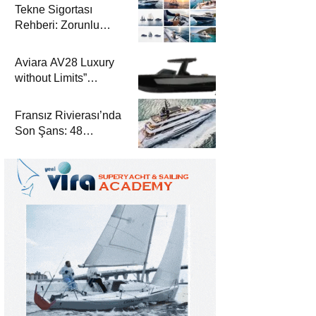
Tekne Sigortası
Rehberi: Zorunlu
Teminatlar, Maliyetler
ve Güvenli Seyir
Aviara AV28 Luxury
without Limits”
Prensibiyle Denizde
Yeni Bir Dönem
Fransız Rivierası’nda
Son Şans: 48
Metrelik Parillion ile
Mükemmel Bir Yat
Tatili