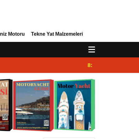
niz Motoru
Tekne Yat Malzemeleri
8:29
Efor Yacht Design