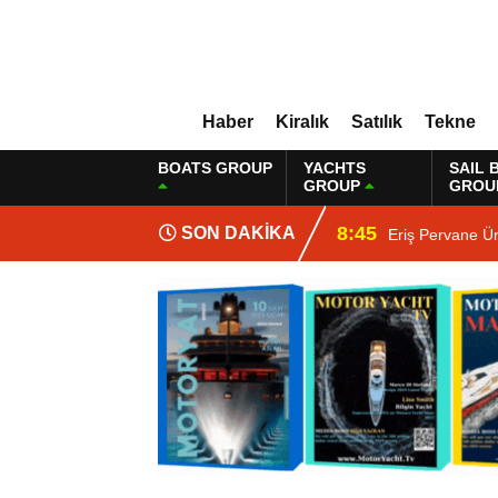
Haber
Kiralık
Satılık
Tekne
BOATS GROUP
YACHTS
SAIL 
GROUP
GROU
8:45
SON DAKİKA
Eriş Pervane Ü