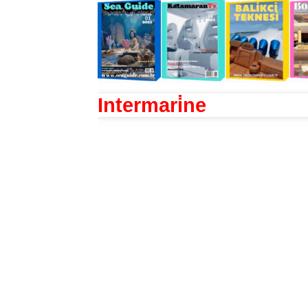
Intermari̇ne