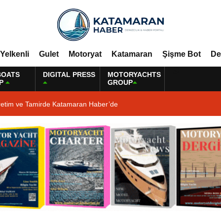
Yelkenli
Gulet
Motoryat
Katamaran
Şişme Bot
De
BOATS
DIGITAL PRESS
MOTORYACHTS
P
GROUP
retim ve Tamirde Katamaran Haber’de