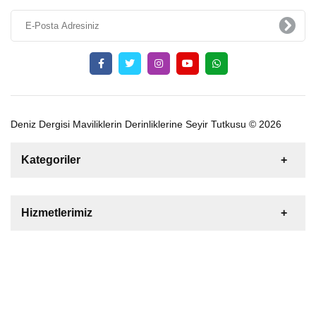
Deniz Dergisi Maviliklerin Derinliklerine Seyir Tutkusu © 2026
Kategoriler
Satılık
Kiralık
Tekne
Yelkenli
Hizmetlerimiz
Gulet
Motoryat
Katamaran
Bize Ulaşın
Şişme Bot
Deniz Motoru
Tekne Yat Malzemeleri