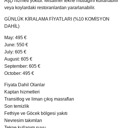
Aşçı hizmeti yoktur. Misafirler tekne mutfağını kullanabilir
veya koylardaki restoranlardan yararlanabilir.
GÜNLÜK KİRALAMA FİYATLARI (%10 KOMİSYON
DAHİL)
May: 495 €
June: 550 €
July: 605 €
August: 605 €
September: 605 €
October: 495 €
Fiyata Dahil Olanlar
Kaptan hizmetleri
Transitlog ve liman çıkış masrafları
Son temizlik
Fethiye ve Göcek bölgesi yakıtı
Nevresim takımları
Tekne kullanım suyu