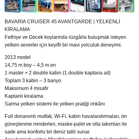
BAVARIA CRUISER 45 AVANTGARDE | YELKENLİ
KİRALAMA
Fethiye ve Göcek koylarında rüzgârla buluşmak isteyen
yelken severler için keyifli bir mavi yolculuk deneyimi.
2013 model
14,75 m boy – 4,5 m en
1 master + 2 double kabin (1 double kaptana ait)
Toplam 3 kabin – 3 banyo
Maksimum 4 misafir
Kaptanlı kiralama
Sarma yelken sistemi ile yelken pratiği imkânı
Full donanımlı mutfak, Wi-Fi, kabin havalandırmaları, ön
güneşlenme minderleri, maske-palet ve olta takımları ile
sade ama konforlu bir deniz tatili sunar.