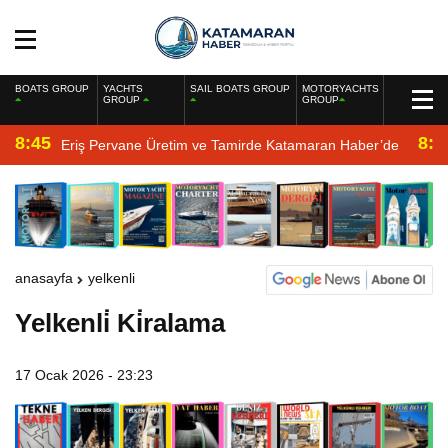
BOATS GROUP
YACHTS
SAIL BOATS GROUP
MOTORYACHTS
GROUP
GROUP
8:45
8:2
Eriş Pervane Üretim ve Tamirde Katamaran Haber’de
anasayfa
yelkenli
Yelkenli̇ Ki̇ralama
17 Ocak 2026 - 23:23