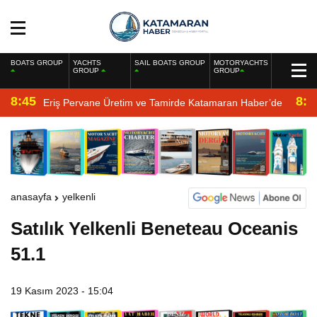
BOATS GROUP
YACHTS
SAIL BOATS GROUP
MOTORYACHTS
GROUP
GROUP
8:45
8:2
Eriş Pervane Üretim ve Tamirde Katamaran Haber’de
anasayfa
yelkenli
Satılık Yelkenli Beneteau Oceanis
51.1
19 Kasım 2023 - 15:04