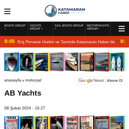
BOATS GROUP
YACHTS
SAIL BOATS GROUP
MOTORYACHTS
GROUP
GROUP
8:45
8:2
Eriş Pervane Üretim ve Tamirde Katamaran Haber’de
anasayfa
motoryat
AB Yachts
08 Şubat 2024 - 15:27