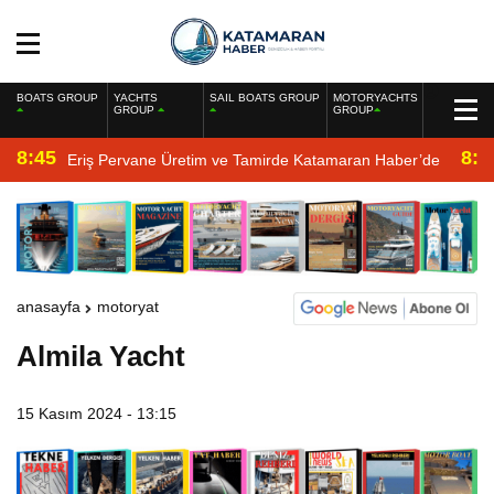
BOATS GROUP
YACHTS
SAIL BOATS GROUP
MOTORYACHTS
GROUP
GROUP
8:45
8:2
Eriş Pervane Üretim ve Tamirde Katamaran Haber’de
anasayfa
motoryat
Almila Yacht
15 Kasım 2024 - 13:15