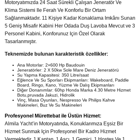
Motoryatımızda 24 Saat Sürekli Çalışan Jeneratör Ve
Klima Sistemi Ile Ferah Ve Konforlu Bir Ortam
Sağlanmaktadır. 11 Kişiye Kadar Konaklama Imkânı Sunan
5 Geniş Misafir Kabini Her Odada Duş Lavoba Mevcut ve 3
Personel Kabini, Konforunuz Için Özel Olarak
Tasarlanmıştır.
Teknemizde bulunan karakteristik özellikler:
Ana Motorlar: 2×600 Hp Baudouin
Jeneratörler: 2 X 50kw Sole Mare Deniz Jeneratörü
Su Yapma Kapasitesi: 350 Litre/saat
Eğlence Ve Su Sporları Ekipmanları: Wakeboard, Paddle
Board, Ringo, Kano, Yüzme Ve Dalış Ekipmanları
Diğer Donanımlar: 60hp Honda Marka 4.30 Metre Hizmet
Botu,pruvada Jakuzi, Hidrolik
Vinç, Masa Oyunları, Nespresso Ve Philips Kahve
Makineleri, Buz Ve Su Makineleri
Profesyonel Mürettebat ile Üstün Hizmet:
Almila Yacht’in Motoryatında, Konuklarımıza Eşsiz Bir
Hizmet Sunmak Için Profesyonel Bir Kadro Hizmet
Vermektedir. 1 Kaptan, 1 Aşçı, 1 Gemici, 1 Hostes Ve 1