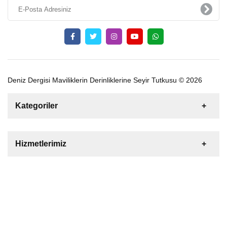
Deniz Dergisi Maviliklerin Derinliklerine Seyir Tutkusu © 2026
Kategoriler
Satılık
Kiralık
Tekne
Yelkenli
Hizmetlerimiz
Gulet
Motoryat
Katamaran
Bize Ulaşın
Şişme Bot
Deniz Motoru
Tekne Yat Malzemeleri