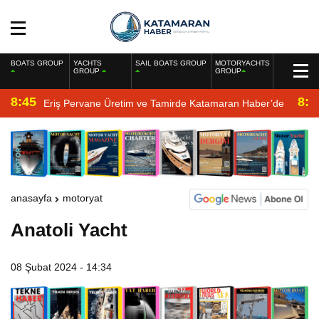
BOATS GROUP
YACHTS
SAIL BOATS GROUP
MOTORYACHTS
GROUP
GROUP
8:45
8:2
Eriş Pervane Üretim ve Tamirde Katamaran Haber’de
anasayfa
motoryat
Anatoli Yacht
08 Şubat 2024 - 14:34