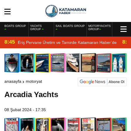
BOATS GROUP
YACHTS
SAIL BOATS GROUP
MOTORYACHTS
GROUP
GROUP
8:45
8:2
Eriş Pervane Üretim ve Tamirde Katamaran Haber’de
anasayfa
motoryat
Arcadia Yachts
08 Şubat 2024 - 17:35