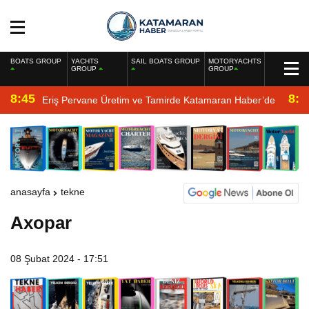
BOATS GROUP
YACHTS
SAIL BOATS GROUP
MOTORYACHTS
GROUP
GROUP
8:45
8:2
Eriş Pervane Üretim ve Tamirde Katamaran Haber’de
anasayfa
tekne
Axopar
08 Şubat 2024 - 17:51