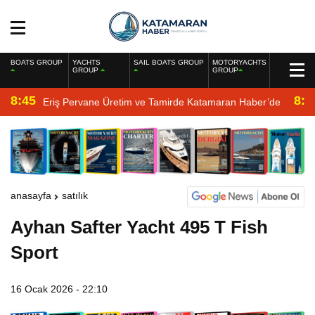
BOATS GROUP
YACHTS
SAIL BOATS GROUP
MOTORYACHTS
GROUP
GROUP
8:45
8:2
Eriş Pervane Üretim ve Tamirde Katamaran Haber’de
anasayfa
satılık
Ayhan Safter Yacht 495 T Fish
Sport
16 Ocak 2026 - 22:10