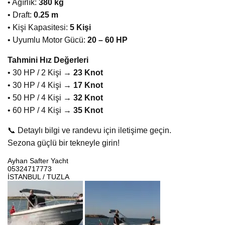
• Ağırlık:
380 kg
• Draft:
0.25 m
• Kişi Kapasitesi:
5 Kişi
• Uyumlu Motor Gücü:
20 – 60 HP
Tahmini Hız Değerleri
• 30 HP / 2 Kişi →
23 Knot
• 30 HP / 4 Kişi →
17 Knot
• 50 HP / 4 Kişi →
32 Knot
• 60 HP / 4 Kişi →
35 Knot
📞 Detaylı bilgi ve randevu için iletişime geçin.
Sezona güçlü bir tekneyle girin!
Ayhan Safter Yacht
05324717773
İSTANBUL / TUZLA