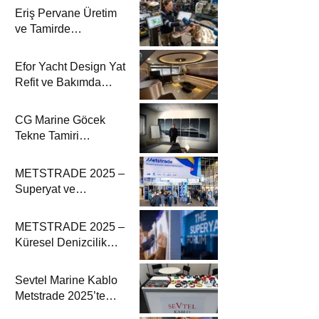
Eriş Pervane Üretim
ve Tamirde
Katamaran Haber’de
Efor Yacht Design Yat
Refit ve Bakımda
Katamaran Haber’de
CG Marine Göcek
Tekne Tamiri
Katamaran Haber’de
METSTRADE 2025 –
Superyat ve
Denizcilik
Ekipmanları
METSTRADE 2025 –
Ekonomik Raporu
Küresel Denizcilik
Ekipmanları Sektörü
Büyüme Raporu
Sevtel Marine Kablo
Yayında
Metstrade 2025’te
Yenilikçi Marine