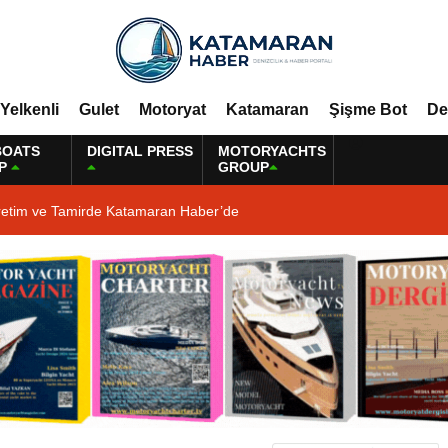
Yelkenli
Gulet
Motoryat
Katamaran
Şişme Bot
De
BOATS
DIGITAL PRESS
MOTORYACHTS
P
GROUP
retim ve Tamirde Katamaran Haber’de