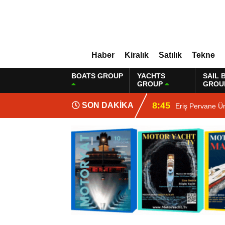
Haber
Kiralık
Satılık
Tekne
BOATS GROUP
YACHTS
SAIL 
GROUP
GROU
8:45
SON DAKİKA
Eriş Pervane Ü