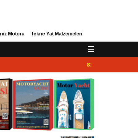
niz Motoru
Tekne Yat Malzemeleri
8:29
Efor Yacht Design