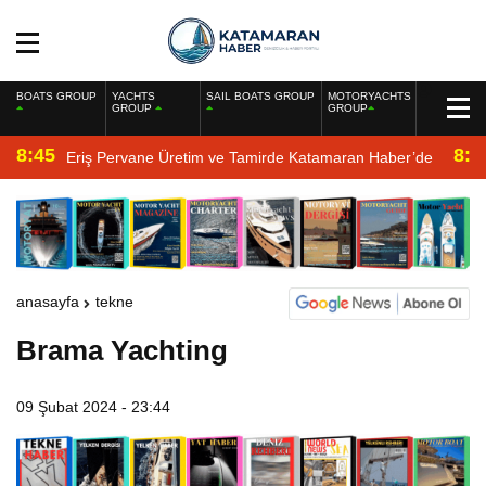
BOATS GROUP
YACHTS
SAIL BOATS GROUP
MOTORYACHTS
GROUP
GROUP
8:45
8:2
Eriş Pervane Üretim ve Tamirde Katamaran Haber’de
anasayfa
tekne
Brama Yachting
09 Şubat 2024 - 23:44