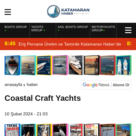
BOATS GROUP
YACHTS
SAIL BOATS GROUP
MOTORYACHTS
GROUP
GROUP
8:45
8:2
Eriş Pervane Üretim ve Tamirde Katamaran Haber’de
anasayfa
haber
Coastal Craft Yachts
10 Şubat 2024 - 21:03