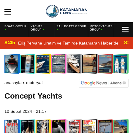
BOATS GROUP
YACHTS
SAIL BOATS GROUP
MOTORYACHTS
GROUP
GROUP
8:45
8:2
Eriş Pervane Üretim ve Tamirde Katamaran Haber’de
anasayfa
motoryat
Concept Yachts
10 Şubat 2024 - 21:17