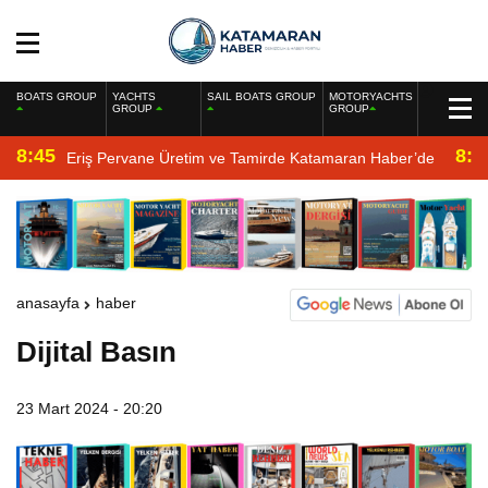
BOATS GROUP
YACHTS
SAIL BOATS GROUP
MOTORYACHTS
GROUP
GROUP
8:45
8:2
Eriş Pervane Üretim ve Tamirde Katamaran Haber’de
anasayfa
haber
Dijital Basın
23 Mart 2024 - 20:20