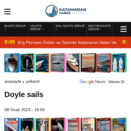
BOATS GROUP
YACHTS
SAIL BOATS GROUP
MOTORYACHTS
GROUP
GROUP
8:45
8:2
Eriş Pervane Üretim ve Tamirde Katamaran Haber’de
anasayfa
yelkenli
Doyle sails
08 Ocak 2023 - 18:50