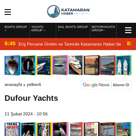
BOATS GROUP
YACHTS
SAIL BOATS GROUP
MOTORYACHTS
GROUP
GROUP
8:45
8:2
Eriş Pervane Üretim ve Tamirde Katamaran Haber’de
anasayfa
yelkenli
Dufour Yachts
11 Şubat 2024 - 10:56