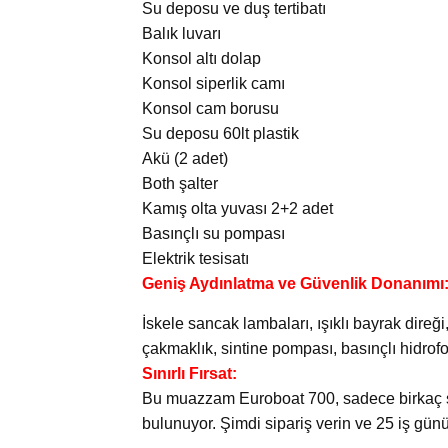
Su deposu ve duş tertibatı
Balık luvarı
Konsol altı dolap
Konsol siperlik camı
Konsol cam borusu
Su deposu 60lt plastik
Akü (2 adet)
Both şalter
Kamış olta yuvası 2+2 adet
Basınçlı su pompası
Elektrik tesisatı
Geniş Aydınlatma ve Güvenlik Donanımı
İskele sancak lambaları, ışıklı bayrak direğ
çakmaklık, sintine pompası, basınçlı hidrofor,
Sınırlı Fırsat:
Bu muazzam Euroboat 700, sadece birkaç şans
bulunuyor. Şimdi sipariş verin ve 25 iş günü