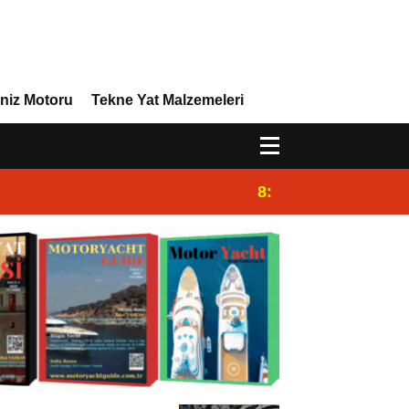
niz Motoru
Tekne Yat Malzemeleri
8:29
Efor Yacht Design