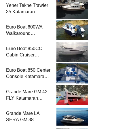
Yener Tekne Trawler
35 Katamaran
Haber’de
Euro Boat 600WA
Walkaround
Katamaran Haber’de
Euro Boat 850CC
Cabin Cruiser
Katamaran Haber’de
Euro Boat 850 Center
Console Katamaran
Haber’de
Grande Mare GM 42
FLY Katamaran
Haber’de
Grande Mare LA
SERA GM 38
Katamaran Haber’de