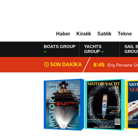
Haber
Kiralık
Satılık
Tekne
BOATS GROUP
YACHTS
SAIL 
GROUP
GROU
8:45
SON DAKİKA
Eriş Pervane Ü