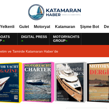
Yelkenli
Gulet
Motoryat
Katamaran
Şişme Bot
De
BOATS
DIGITAL PRESS
MOTORYACHTS
P
GROUP
retim ve Tamirde Katamaran Haber’de