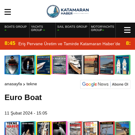
BOATS GROUP
YACHTS
SAIL BOATS GROUP
MOTORYACHTS
GROUP
GROUP
8:45
8:2
Eriş Pervane Üretim ve Tamirde Katamaran Haber’de
anasayfa
tekne
Euro Boat
11 Şubat 2024 - 15:05