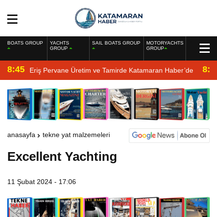
BOATS GROUP
YACHTS
SAIL BOATS GROUP
MOTORYACHTS
GROUP
GROUP
8:45
8:2
Eriş Pervane Üretim ve Tamirde Katamaran Haber’de
anasayfa
tekne yat malzemeleri
Excellent Yachting
11 Şubat 2024 - 17:06