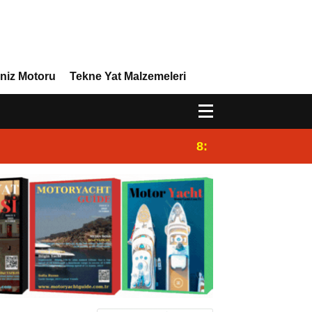
niz Motoru
Tekne Yat Malzemeleri
8:29
Efor Yacht Design