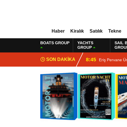
Haber
Kiralık
Satılık
Tekne
BOATS GROUP
YACHTS
SAIL 
GROUP
GROU
8:45
SON DAKİKA
Eriş Pervane Ü