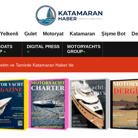
Yelkenli
Gulet
Motoryat
Katamaran
Şişme Bot
De
BOATS
DIGITAL PRESS
MOTORYACHTS
P
GROUP
retim ve Tamirde Katamaran Haber’de