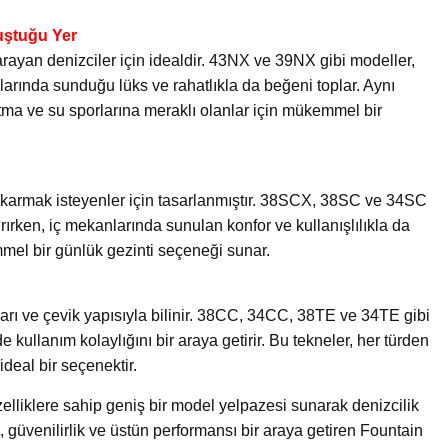
uştuğu Yer
ayan denizciler için idealdir. 43NX ve 39NX gibi modeller,
arında sunduğu lüks ve rahatlıkla da beğeni toplar. Aynı
tma ve su sporlarına meraklı olanlar için mükemmel bir
 çıkarmak isteyenler için tasarlanmıştır. 38SCX, 38SC ve 34SC
ırırken, iç mekanlarında sunulan konfor ve kullanışlılıkla da
mmel bir günlük gezinti seçeneği sunar.
arı ve çevik yapısıyla bilinir. 38CC, 34CC, 38TE ve 34TE gibi
ullanım kolaylığını bir araya getirir. Bu tekneler, her türden
ideal bir seçenektir.
elliklere sahip geniş bir model yelpazesi sunarak denizcilik
ık, güvenilirlik ve üstün performansı bir araya getiren Fountain