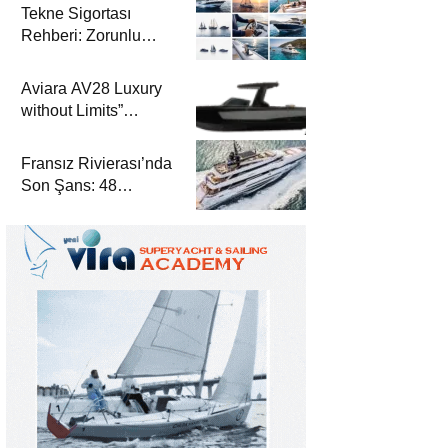
Tekne Sigortası
Rehberi: Zorunlu
Teminatlar, Maliyetler
ve Güvenli Seyir
Aviara AV28 Luxury
without Limits”
Prensibiyle Denizde
Yeni Bir Dönem
Fransız Rivierası’nda
Son Şans: 48
Metrelik Parillion ile
Mükemmel Bir Yat
Tatili