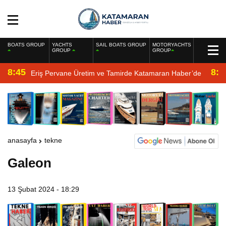
BOATS GROUP
YACHTS
SAIL BOATS GROUP
MOTORYACHTS
GROUP
GROUP
8:45
8:2
Eriş Pervane Üretim ve Tamirde Katamaran Haber’de
anasayfa
tekne
Galeon
13 Şubat 2024 - 18:29