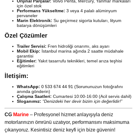
Orijinal Parçalar:
Volvo Penta, Mercury, Yanmar markaları
için özel stok
Performans Yükseltme:
3 veya 4 palalı alüminyum
pervaneler
Marin Elektronik:
Su geçirmez sigorta kutuları, lityum
batarya dönüşümleri
Özel Çözümler
Trailer Servisi:
Fren hidroliği onarımı, aks ayarı
Mobil Ekip:
İstanbul marina ağında 2 saatte müdahale
garantisi
Eğitimler:
Yakıt tasarrufu teknikleri, temel arıza teşhisi
eğitimleri
İletişim:
Whats
App:
0 533 674 44 91
(Sorun
unuzun fotoğrafını
anında gönderin)
Çalışma Saatleri:
Cumartesi 10:00-16:00 (Acil servis dahil)
Sloganımız:
“Denizdeki her devir bizim için değerlidir!”
CG
Marine
– Profesyonel hizmet anlayışıyla deniz
motorlarınızın ömrünü uzatıyor, performansını maksimuma
çıkarıyoruz. Kesintisiz deniz keyfi için bize güvenin!