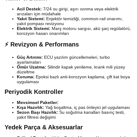
Acil Destek:
7/24 su girişi, aşırı ısınma veya elektrik
arızaları için müdahale
Yakıt Sistemi:
Enjektör temizliği, common-rail onarımı,
yakıt pompası revizyonu
Elektrik Sistemi:
Marş motoru sargısı, akü şarj regülatörü,
korozyon hasarı onarımları
⚡ Revizyon & Performans
Güç Artırımı:
ECU yazılım güncellemeleri, turbo
ayarlamaları
Ömür Uzatma:
Silindir kapak yenileme, krank mili yüzey
düzeltme
Koruma:
Epoksi bazlı anti-korozyon kaplama, çift kat boya
uygulaması
Periyodik Kontroller
Mevsimsel Paketler:
Kışa Hazırlık:
Yağ boşaltma, iç pas önleyici jel uygulaması
Sezon Başı Hazırlık:
Su soğutma kanalları basınç testi,
yakıt filtresi değişimi
Yedek Parça & Aksesuarlar