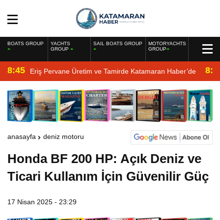
BOATS GROUP
YACHTS
SAIL BOATS GROUP
MOTORYACHTS
GROUP
GROUP
8:45
8:2
Eriş Pervane Üretim ve Tamirde Katamaran Haber’de
anasayfa
deniz motoru
Honda BF 200 HP: Açık Deniz ve
Ticari Kullanım İçin Güvenilir Güç
17 Nisan 2025 - 23:29