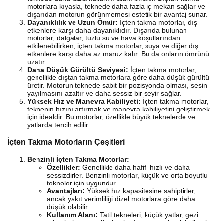
motorlara kıyasla, teknede daha fazla iç mekan sağlar ve
dışarıdan motorun görünmemesi estetik bir avantaj sunar.
Dayanıklılık ve Uzun Ömür:
İçten takma motorlar, dış
etkenlere karşı daha dayanıklıdır. Dışarıda bulunan
motorlar, dalgalar, tuzlu su ve hava koşullarından
etkilenebilirken, içten takma motorlar, suya ve diğer dış
etkenlere karşı daha az maruz kalır. Bu da onların ömrünü
uzatır.
Daha Düşük Gürültü Seviyesi:
İçten takma motorlar,
genellikle dıştan takma motorlara göre daha düşük gürültü
üretir. Motorun teknede sabit bir pozisyonda olması, sesin
yayılmasını azaltır ve daha sessiz bir seyir sağlar.
Yüksek Hız ve Manevra Kabiliyeti:
İçten takma motorlar,
teknenin hızını artırmak ve manevra kabiliyetini geliştirmek
için idealdir. Bu motorlar, özellikle büyük teknelerde ve
yatlarda tercih edilir.
İçten Takma Motorların Çeşitleri
Benzinli İçten Takma Motorlar:
Özellikler:
Genellikle daha hafif, hızlı ve daha
sessizdirler. Benzinli motorlar, küçük ve orta boyutlu
tekneler için uygundur.
Avantajları:
Yüksek hız kapasitesine sahiptirler,
ancak yakıt verimliliği dizel motorlara göre daha
düşük olabilir.
Kullanım Alanı:
Tatil tekneleri, küçük yatlar, gezi