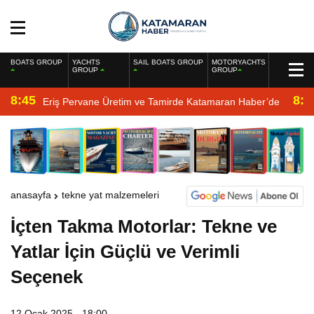
BOATS GROUP
YACHTS
SAIL BOATS GROUP
MOTORYACHTS
GROUP
GROUP
8:45
8:2
Eriş Pervane Üretim ve Tamirde Katamaran Haber’de
anasayfa
tekne yat malzemeleri
İçten Takma Motorlar: Tekne ve
Yatlar İçin Güçlü ve Verimli
Seçenek
12 Ocak 2025 - 18:00