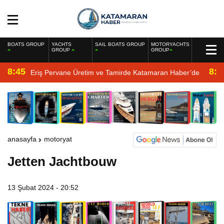
BOATS GROUP
YACHTS
SAIL BOATS GROUP
MOTORYACHTS
GROUP
GROUP
8:45
8:2
Eriş Pervane Üretim ve Tamirde Katamaran Haber’de
anasayfa
motoryat
Jetten Jachtbouw
13 Şubat 2024 - 20:52