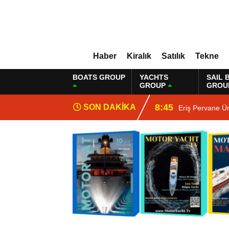
Haber
Kiralık
Satılık
Tekne
BOATS GROUP
YACHTS
SAIL 
GROUP
GROU
8:45
SON DAKİKA
Eriş Pervane Ü