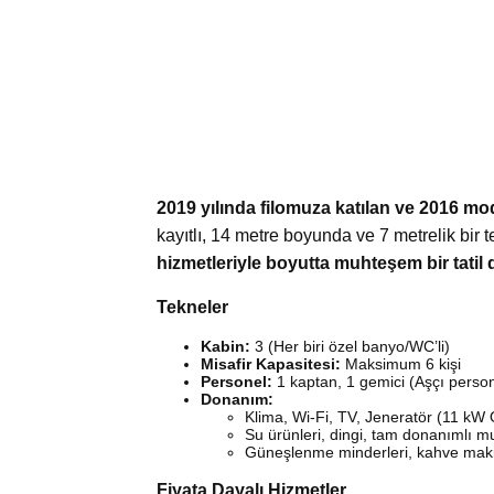
2019 yılında filomuza katılan ve 2016 
kayıtlı, 14 metre boyunda ve 7 metrelik bir
hizmetleriyle boyutta muhteşem bir tati
Tekneler
Kabin:
3 (Her biri özel banyo/WC’li)
Misafir Kapasitesi:
Maksimum 6 kişi
Personel:
1 kaptan, 1 gemici (Aşçı person
Donanım:
Klima, Wi-Fi, TV, Jeneratör (11 kW
Su ürünleri, dingi, tam donanımlı m
Güneşlenme minderleri, kahve mak
Fiyata Dayalı Hizmetler