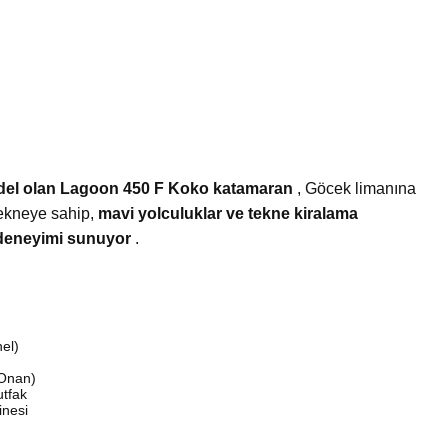
model olan Lagoon 450 F Koko katamaran
, Göcek limanına
 tekneye sahip,
mavi yolculuklar ve tekne kiralama
l deneyimi sunuyor
.
el)
 Onan)
utfak
inesi