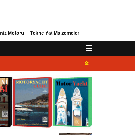
niz Motoru
Tekne Yat Malzemeleri
8:29
Efor Yacht Design