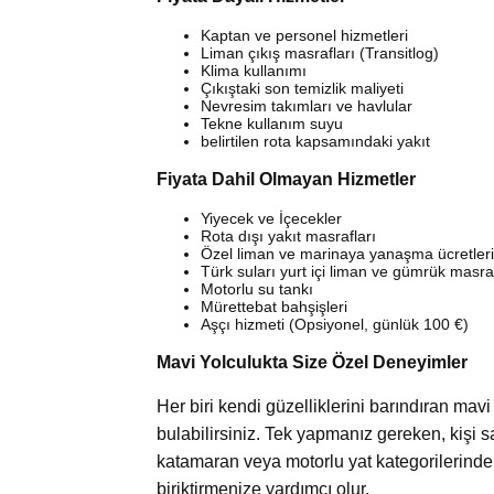
Kaptan ve personel hizmetleri
Liman çıkış masrafları (Transitlog)
Klima kullanımı
Çıkıştaki son temizlik maliyeti
Nevresim takımları ve havlular
Tekne kullanım suyu
belirtilen rota kapsamındaki yakıt
Fiyata Dahil Olmayan Hizmetler
Yiyecek ve İçecekler
Rota dışı yakıt masrafları
Özel liman ve marinaya yanaşma ücretleri
Türk suları yurt içi liman ve gümrük masraf
Motorlu su tankı
Mürettebat bahşişleri
Aşçı hizmeti (Opsiyonel, günlük 100 €)
Mavi Yolculukta Size Özel Deneyimler
Her biri kendi güzelliklerini barındıran mavi
bulabilirsiniz. Tek yapmanız gereken, kişi say
katamaran veya motorlu yat kategorilerind
biriktirmenize yardımcı olur.