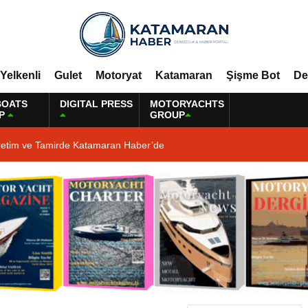
Yelkenli
Gulet
Motoryat
Katamaran
Şişme Bot
De
BOATS
DIGITAL PRESS
MOTORYACHTS
P
GROUP
retim ve Tamirde Katamaran Haber’de