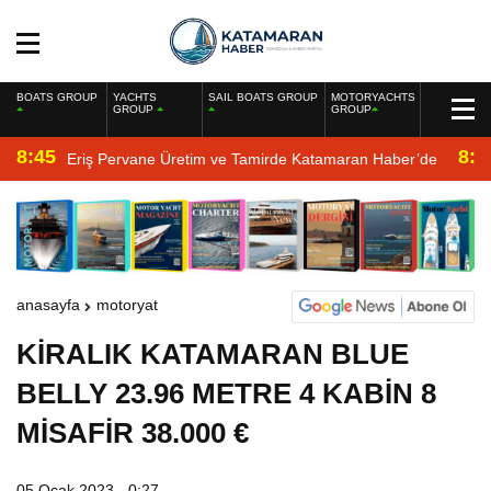
BOATS GROUP
YACHTS
SAIL BOATS GROUP
MOTORYACHTS
GROUP
GROUP
8:45
8:2
Eriş Pervane Üretim ve Tamirde Katamaran Haber’de
anasayfa
motoryat
KİRALIK KATAMARAN BLUE
BELLY 23.96 METRE 4 KABİN 8
MİSAFİR 38.000 €
05 Ocak 2023 - 0:27