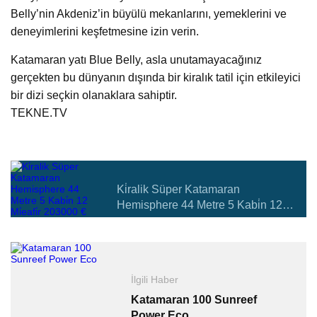
Belly’nin Akdeniz’in büyülü mekanlarını, yemeklerini ve
deneyimlerini keşfetmesine izin verin.
Katamaran yatı Blue Belly, asla unutamayacağınız
gerçekten bu dünyanın dışında bir kiralık tatil için etkileyici
bir dizi seçkin olanaklara sahiptir.
TEKNE.TV
Ki̇ralik Süper Katamaran
Hemisphere 44 Metre 5 Kabi̇n 12
Mi̇eafi̇r 203000 €
İlgili Haber
Katamaran 100 Sunreef
Power Eco