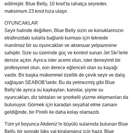
edilmiştir. Blue Belly, 10 knot’ta rahatça seyreder,
maksimum 23 knot hıza ulaşır.
OYUNCAKLAR
Seyir halinde değilken, Blue Belly sizin ve konuklarınızın
etrafınızdaki sularla bağlantı kurması için teknede
inanılmaz bir su oyuncakları ve aksesuar yelpazesine
sahiptir. Size su üzerinde güç ve kontrol sunan Jet Ski’lerle
denize açılın. Ayrıca ister acemi olun, ister deneyimli bir
profesyonel olun, son derece eğlenceli olan su kayağı
vardır. Bir başka mükemmel özellik de çevik seyir ve dalış
sağlayan SEABOB’lardır. Bu da yetmezmiş gibi Blue
Belly’de ayrıca su kaykayları, kanolar, şişme su
oyuncakları, diz tahtaları ve şnorkelli yüzme ekipmanları da
bulunuyor. Görmek için karadan seyahat etme zamanı
geldiğinde, bir Pirelli ile daha kolay olamazdı.
Tüm yıl boyunca Akdeniz’in büyülü sularında bulunan Blue
Belly, bir sonraki lüks yat kiralamanız için hazır. Blue