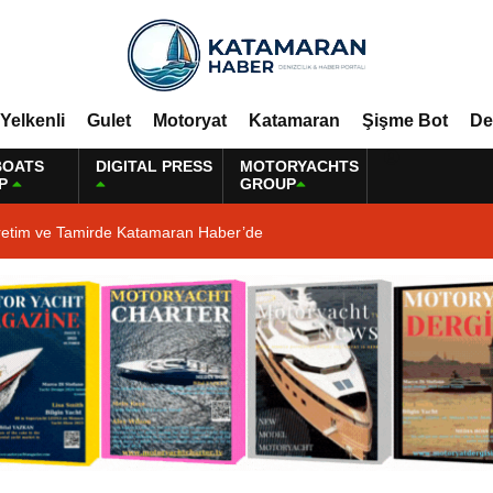
Yelkenli
Gulet
Motoryat
Katamaran
Şişme Bot
De
BOATS
DIGITAL PRESS
MOTORYACHTS
P
GROUP
retim ve Tamirde Katamaran Haber’de