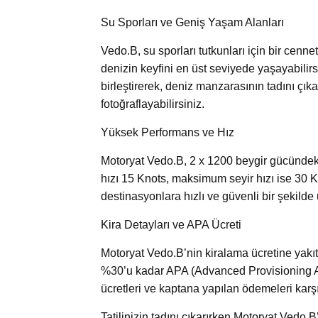
Su Sporları ve Geniş Yaşam Alanları
Vedo.B, su sporları tutkunları için bir cenne
denizin keyfini en üst seviyede yaşayabilirsi
birleştirerek, deniz manzarasının tadını çık
fotoğraflayabilirsiniz.
Yüksek Performans ve Hız
Motoryat Vedo.B, 2 x 1200 beygir gücündeki 
hızı 15 Knots, maksimum seyir hızı ise 30 
destinasyonlara hızlı ve güvenli bir şekilde 
Kira Detayları ve APA Ücreti
Motoryat Vedo.B’nin kiralama ücretine yakıt 
%30’u kadar APA (Advanced Provisioning All
ücretleri ve kaptana yapılan ödemeleri karşıl
Tatilinizin tadını çıkarırken Motoryat Vedo.