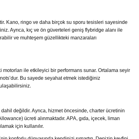
ttir. Kano, ringo ve daha birçok su sporu tesisleri sayesinde
niz. Ayrıca, kıç ve ön güverteleri geniş flybridge alanı ile
arabilir ve muhteşem güzellikteki manzaraları
motorları ile etkileyici bir performans sunar. Ortalama seyir
Knots’dur. Bu sayede seyahat etmek istediğiniz
ulaşabilirsiniz.
dahil değildir. Ayrıca, hizmet öncesinde, charter ücretinin
owance) ücreti alınmaktadır. APA, gıda, içecek, liman
amak için kullanılır.
B’nin konforlu dünyasında kendinizi şımartın. Denizin keyfini