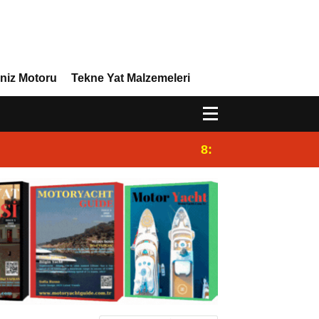
niz Motoru
Tekne Yat Malzemeleri
8:29
Efor Yacht Design