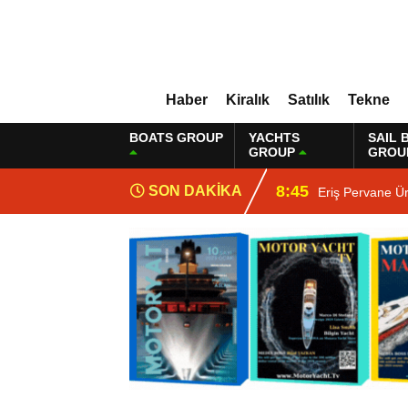
Haber
Kiralık
Satılık
Tekne
BOATS GROUP
YACHTS
SAIL 
GROUP
GROU
8:45
SON DAKİKA
Eriş Pervane Ü