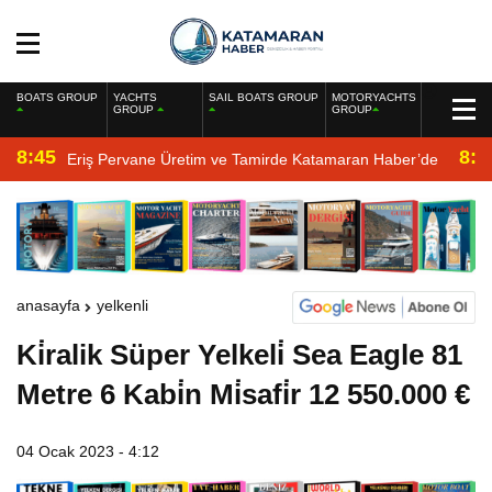
BOATS GROUP
YACHTS
SAIL BOATS GROUP
MOTORYACHTS
GROUP
GROUP
8:45
8:2
Eriş Pervane Üretim ve Tamirde Katamaran Haber’de
anasayfa
yelkenli
Ki̇ralik Süper Yelkeli̇ Sea Eagle 81
Metre 6 Kabi̇n Mi̇safi̇r 12 550.000 €
04 Ocak 2023 - 4:12