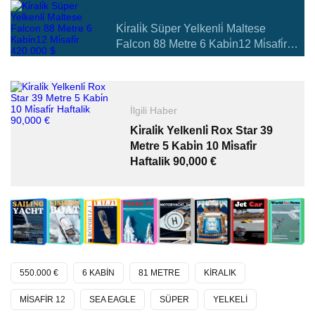
Ki̇rali̇k Süper Yelkenli̇ Maltese
Falcon 88 Metre 6 Kabi̇n12 Mi̇safi̇r
420.000 $
İlgili Haber
Ki̇rali̇k Yelkenli̇ Rox Star 39
Metre 5 Kabi̇n 10 Mi̇safi̇r
Haftalik 90,000 €
550.000 €
6 KABİN
81 METRE
KİRALIK
MİSAFİR 12
SEA EAGLE
SÜPER
YELKELİ