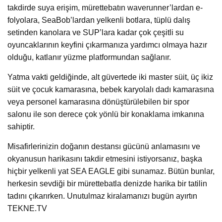
takdirde suya erişim, mürettebatın waverunner’lardan e-
folyolara, SeaBob’lardan yelkenli botlara, tüplü dalış
setinden kanolara ve SUP’lara kadar çok çeşitli su
oyuncaklarının keyfini çıkarmanıza yardımcı olmaya hazır
olduğu, katlanır yüzme platformundan sağlanır.
Yatma vakti geldiğinde, alt güvertede iki master süit, üç ikiz
süit ve çocuk kamarasına, bebek karyolalı dadı kamarasına
veya personel kamarasına dönüştürülebilen bir spor
salonu ile son derece çok yönlü bir konaklama imkanına
sahiptir.
Misafirlerinizin doğanın destansı gücünü anlamasını ve
okyanusun harikasını takdir etmesini istiyorsanız, başka
hiçbir yelkenli yat SEA EAGLE gibi sunamaz. Bütün bunlar,
herkesin sevdiği bir mürettebatla denizde harika bir tatilin
tadını çıkarırken. Unutulmaz kiralamanızı bugün ayırtın
TEKNE.TV