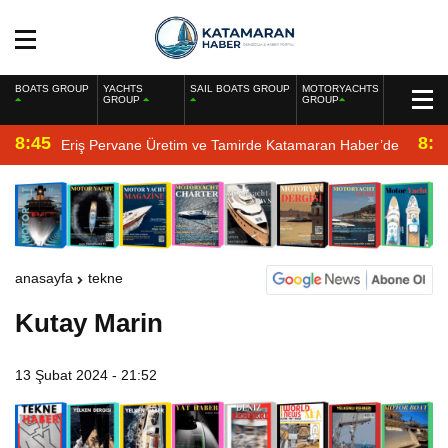
BOATS GROUP
YACHTS
SAIL BOATS GROUP
MOTORYACHTS
GROUP
GROUP
8:45
8:2
Eriş Pervane Üretim ve Tamirde Katamaran Haber’de
anasayfa
tekne
Kutay Marin
13 Şubat 2024 - 21:52