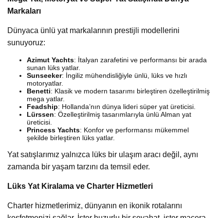
Markaları
Dünyaca ünlü yat markalarının prestijli modellerini
sunuyoruz:
Azimut Yachts
: İtalyan zarafetini ve performansı bir arada
sunan lüks yatlar.
Sunseeker
: İngiliz mühendisliğiyle ünlü, lüks ve hızlı
motoryatlar.
Benetti
: Klasik ve modern tasarımı birleştiren özelleştirilmiş
mega yatlar.
Feadship
: Hollanda’nın dünya lideri süper yat üreticisi.
Lürssen
: Özelleştirilmiş tasarımlarıyla ünlü Alman yat
üreticisi.
Princess Yachts
: Konfor ve performansı mükemmel
şekilde birleştiren lüks yatlar.
Yat satışlarımız yalnızca lüks bir ulaşım aracı değil, aynı
zamanda bir yaşam tarzını da temsil eder.
Lüks Yat Kiralama ve Charter Hizmetleri
Charter hizmetlerimiz, dünyanın en ikonik rotalarını
keşfetmenizi sağlar. İster huzurlu bir seyahat, ister macera