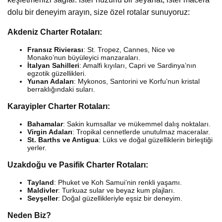
dolu bir deneyim arayın, size özel rotalar sunuyoruz:
Akdeniz Charter Rotaları:
Fransız Rivierası
: St. Tropez, Cannes, Nice ve
Monako’nun büyüleyici manzaraları.
İtalyan Sahilleri
: Amalfi kıyıları, Capri ve Sardinya’nın
egzotik güzellikleri.
Yunan Adaları
: Mykonos, Santorini ve Korfu’nun kristal
berraklığındaki suları.
Karayipler Charter Rotaları:
Bahamalar
: Sakin kumsallar ve mükemmel dalış noktaları.
Virgin Adaları
: Tropikal cennetlerde unutulmaz maceralar.
St. Barths ve Antigua
: Lüks ve doğal güzelliklerin birleştiği
yerler.
Uzakdoğu ve Pasifik Charter Rotaları:
Tayland
: Phuket ve Koh Samui’nin renkli yaşamı.
Maldivler
: Turkuaz sular ve beyaz kum plajları.
Seyşeller
: Doğal güzellikleriyle eşsiz bir deneyim.
Neden Biz?