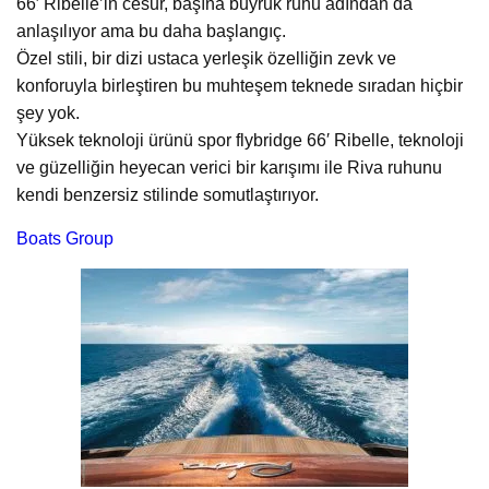
66′ Ribelle’in cesur, başına buyruk ruhu adından da
anlaşılıyor ama bu daha başlangıç.
Özel stili, bir dizi ustaca yerleşik özelliğin zevk ve
konforuyla birleştiren bu muhteşem teknede sıradan hiçbir
şey yok.
Yüksek teknoloji ürünü spor flybridge 66′ Ribelle, teknoloji
ve güzelliğin heyecan verici bir karışımı ile Riva ruhunu
kendi benzersiz stilinde somutlaştırıyor.
Boats Group