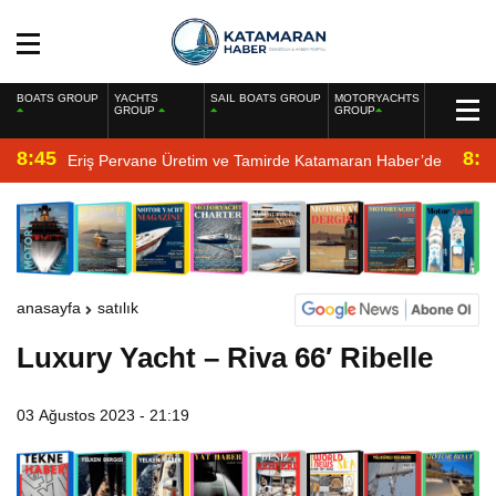
BOATS GROUP
YACHTS
SAIL BOATS GROUP
MOTORYACHTS
GROUP
GROUP
8:45
8:2
Eriş Pervane Üretim ve Tamirde Katamaran Haber’de
anasayfa
satılık
Luxury Yacht – Riva 66′ Ribelle
03 Ağustos 2023 - 21:19