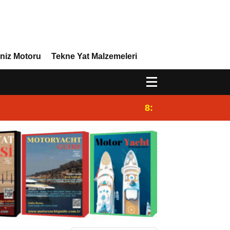
niz Motoru
Tekne Yat Malzemeleri
8:29
Efor Yacht Design