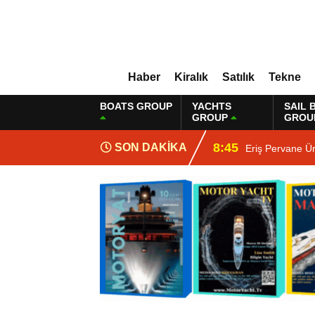
Haber
Kiralık
Satılık
Tekne
BOATS GROUP
YACHTS
SAIL 
GROUP
GROU
8:45
SON DAKİKA
Eriş Pervane Ü