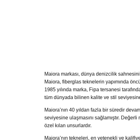
Maiora markası, dünya denizcilik sahnesinin
Maiora, fiberglas teknelerin yapımında öncü bi
1985 yılında marka, Fipa tersanesi tarafınd
tüm dünyada bilinen kalite ve stil seviyesi
Maiora’nın 40 yıldan fazla bir süredir de
seviyesine ulaşmasını sağlamıştır. Değerli m
özel kılan unsurlardır.
Maiora’nın tekneleri, en yetenekli ve kalifiy