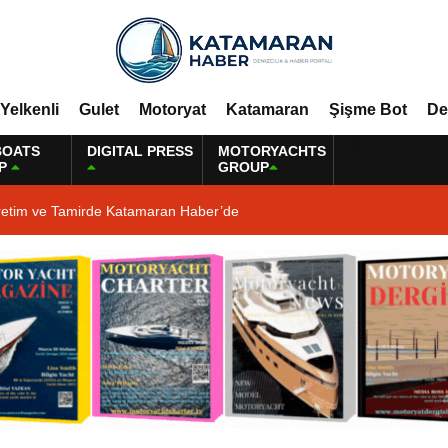
Yelkenli
Gulet
Motoryat
Katamaran
Şişme Bot
De
BOATS
DIGITAL PRESS
MOTORYACHTS
P
GROUP
retim ve Tamirde Katamaran Haber’de