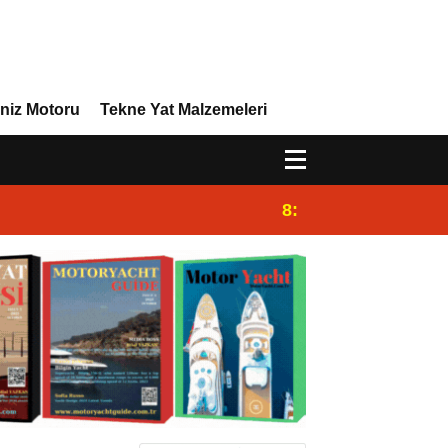
niz Motoru
Tekne Yat Malzemeleri
8:29
Efor Yacht Design