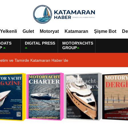
Yelkenli
Gulet
Motoryat
Katamaran
Şişme Bot
De
BOATS
DIGITAL PRESS
MOTORYACHTS
P
GROUP
retim ve Tamirde Katamaran Haber’de