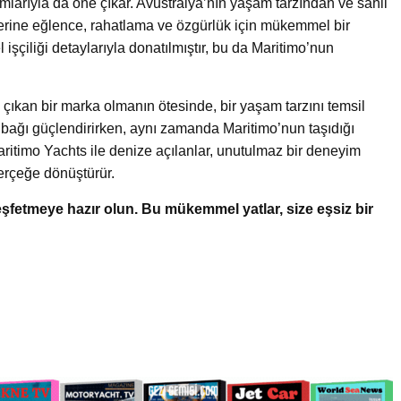
mlarıyla da öne çıkar. Avustralya’nın yaşam tarzından ve sahil
plerine eğlence, rahatlama ve özgürlük için mükemmel bir
l işçiliği detaylarıyla donatılmıştır, bu da Maritimo’nun
çıkan bir marka olmanın ötesinde, bir yaşam tarzını temsil
u bağı güçlendirirken, aynı zamanda Maritimo’nun taşıdığı
aritimo Yachts ile denize açılanlar, unutulmaz bir deneyim
erçeğe dönüştürür.
keşfetmeye hazır olun. Bu mükemmel yatlar, size eşsiz bir