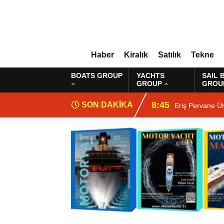
Haber
Kiralık
Satılık
Tekne
BOATS GROUP
YACHTS
SAIL 
GROUP
GROU
8:45
SON DAKİKA
Eriş Pervane Ü