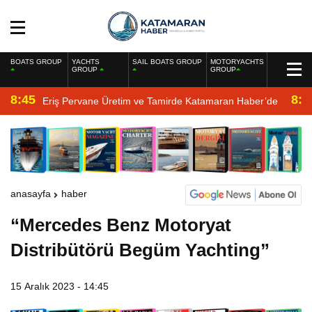
BOATS GROUP
YACHTS
SAIL BOATS GROUP
MOTORYACHTS
GROUP
GROUP
8:45
8:2
Eriş Pervane Üretim ve Tamirde Katamaran Haber’de
anasayfa
haber
“Mercedes Benz Motoryat
Distribütörü Begüm Yachting”
15 Aralık 2023 - 14:45