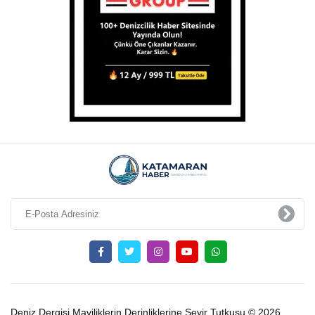
Deniz Dergisi Maviliklerin Derinliklerine Seyir Tutkusu © 2026