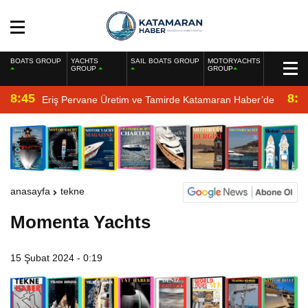
BOATS GROUP
YACHTS
SAIL BOATS GROUP
MOTORYACHTS
GROUP
GROUP
8:45
8:2
Eriş Pervane Üretim ve Tamirde Katamaran Haber’de
anasayfa
tekne
Momenta Yachts
15 Şubat 2024 - 0:19