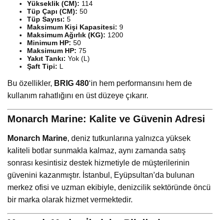
Yükseklik (CM):
114
Tüp Çapı (CM):
50
Tüp Sayısı:
5
Maksimum Kişi Kapasitesi:
9
Maksimum Ağırlık (KG):
1200
Minimum HP:
50
Maksimum HP:
75
Yakıt Tankı:
Yok (L)
Şaft Tipi:
L
Bu özellikler,
BRIG 480
‘in hem performansını hem de
kullanım rahatlığını en üst düzeye çıkarır.
Monarch Marine: Kalite ve Güvenin Adresi
Monarch Marine
, deniz tutkunlarına yalnızca yüksek
kaliteli botlar sunmakla kalmaz, aynı zamanda satış
sonrası kesintisiz destek hizmetiyle de müşterilerinin
güvenini kazanmıştır. İstanbul, Eyüpsultan’da bulunan
merkez ofisi ve uzman ekibiyle, denizcilik sektöründe öncü
bir marka olarak hizmet vermektedir.