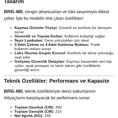
Tasarım
BRIG 480
, zengin aksesuarları ve lüks tasarımıyla dikkat
çeker. İşte bu modelin öne çıkan özellikleri:
Kaymaz Güverte Yüzeyi:
Güvenli ve konforlu bir deneyim
sunar.
Güvenlik ve Taşıma Kolları:
Kullanım kolaylığı sağlar.
Seyir Lambaları:
Gece yolculukları için ideal.
3 Adet Çekme ve 4 Adet Kaldırma Noktası:
Pratik
kullanım imkanı sunar.
Lüks Oturma Gruplu Konsol:
Konforlu bir deniz yolculuğu
vaat eder.
Gelişmiş Güvenlik Detayları:
Kaymaz basamaklı sert tüp
uçları, ayak pompası ve tamir takımı gibi özelliklerle
güvenliği artırır.
Teknik Özellikler: Performans ve Kapasite
BRIG 480
, teknik özellikleriyle deniz tutkunlarının
ihtiyaçlarını karşılayacak bir performans sunar:
Toplam Uzunluk (CM):
490
Toplam Genişlik (CM):
215
Net Ağırlık (KG):
240