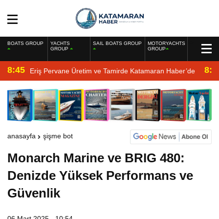
BOATS GROUP
YACHTS
SAIL BOATS GROUP
MOTORYACHTS
GROUP
GROUP
8:45
8:2
Eriş Pervane Üretim ve Tamirde Katamaran Haber’de
anasayfa
şişme bot
Monarch Marine ve BRIG 480:
Denizde Yüksek Performans ve
Güvenlik
06 Mart 2025 - 10:54