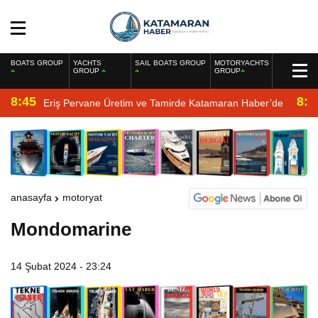
BOATS GROUP
YACHTS
SAIL BOATS GROUP
MOTORYACHTS
GROUP
GROUP
8:45
8:2
Eriş Pervane Üretim ve Tamirde Katamaran Haber’de
anasayfa
motoryat
Mondomarine
14 Şubat 2024 - 23:24