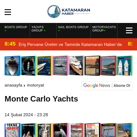
BOATS GROUP
YACHTS
SAIL BOATS GROUP
MOTORYACHTS
GROUP
GROUP
8:45
8:2
Eriş Pervane Üretim ve Tamirde Katamaran Haber’de
anasayfa
motoryat
Monte Carlo Yachts
14 Şubat 2024 - 23:28