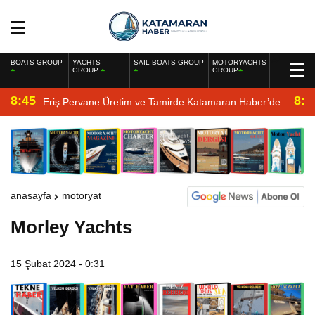
BOATS GROUP
YACHTS
SAIL BOATS GROUP
MOTORYACHTS
GROUP
GROUP
8:45
8:2
Eriş Pervane Üretim ve Tamirde Katamaran Haber’de
anasayfa
motoryat
Morley Yachts
15 Şubat 2024 - 0:31