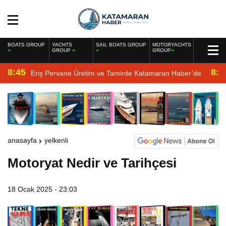
BOATS GROUP
YACHTS
SAIL BOATS GROUP
MOTORYACHTS
GROUP
GROUP
8:45
8:2
Eriş Pervane Üretim ve Tamirde Katamaran Haber’de
anasayfa
yelkenli
Motoryat Nedir ve Tarihçesi
18 Ocak 2025 - 23:03