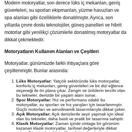
Modern motoryatlar, son derece lüks iç mekanları, geniş
güverteleri, su sporları ekipmanları, yüzme havuzları ve
spa alanları gibi özelliklerle donatılmıştır. Ayrıca, son
yıllarda çevre dostu teknolojiler, güneş panelleri ve hibrit
motorlar gibi yenilikçi çözümlerle donatılmış motoryatlar da
dikkat çekmektedir.
Motoryatların Kullanım Alanları ve Çeşitleri
Motoryatlar, günümüzde farklı ihtiyaçlara göre
çeşitlenmiştir. Bunlar arasında:
Lüks Motoryatlar:
Yatçılık sektöründe lüks motoryatlar,
konforlu iç mekanları, geniş güverteleri ve bir dizi eğlence
seçeneği ile ön plana çıkar. Zengin ve ünlülerin tercihi olan
bu tekneler, denizde bir yaşam alanı sunar.
Spor Motoryatlar:
Hız ve performans odaklı bu
motoryatlar, su sporları ve hız yarışları için tasarlanmıştır.
Güçlü motorları ve aerodinamik tasarımlarıyla dikkat çeker.
Açık Motoryatlar:
Açık denizlerde seyir yapmak için ideal
olan bu tekneler, daha basit ve pratik bir tasarıma sahiptir.
Klasik Motoryatlar:
Zaman içinde vintage bir görünüm
kazanan klasik motoryatlar, tarihsel değerleriyle dikkat