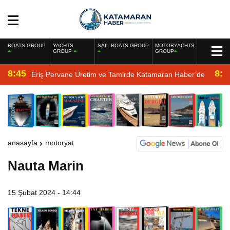
BOATS GROUP
YACHTS
SAIL BOATS GROUP
MOTORYACHTS
GROUP
GROUP
8:45
8:2
Eriş Pervane Üretim ve Tamirde Katamaran Haber’de
anasayfa
motoryat
Nauta Marin
15 Şubat 2024 - 14:44