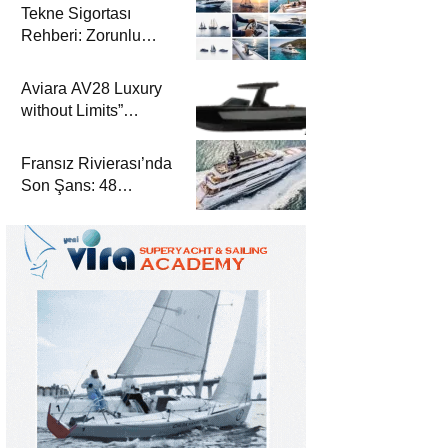
Tekne Sigortası
Rehberi: Zorunlu
Teminatlar, Maliyetler
ve Güvenli Seyir
Aviara AV28 Luxury
without Limits”
Prensibiyle Denizde
Yeni Bir Dönem
Fransız Rivierası’nda
Son Şans: 48
Metrelik Parillion ile
Mükemmel Bir Yat
Tatili