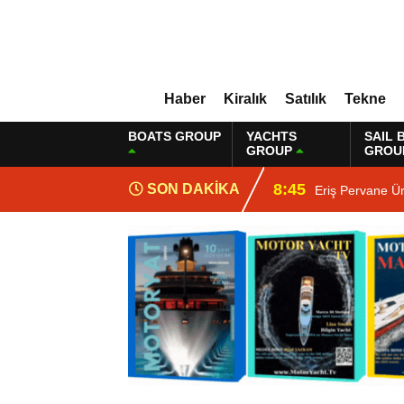
Haber
Kiralık
Satılık
Tekne
BOATS GROUP
YACHTS
SAIL 
GROUP
GROU
8:45
SON DAKİKA
Eriş Pervane Ü