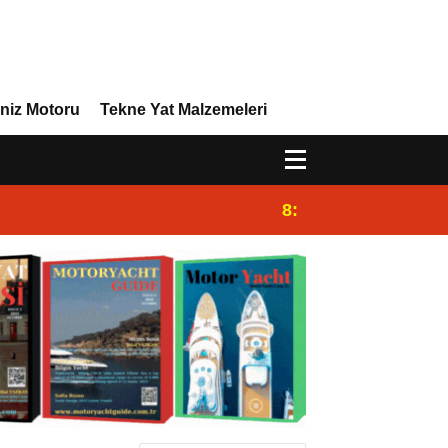
niz Motoru
Tekne Yat Malzemeleri
8:29
Efor Yacht Design