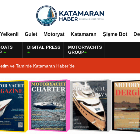
Yelkenli
Gulet
Motoryat
Katamaran
Şişme Bot
De
BOATS
DIGITAL PRESS
MOTORYACHTS
P
GROUP
retim ve Tamirde Katamaran Haber’de