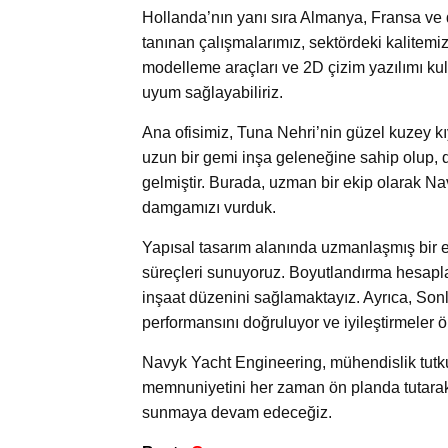
Hollanda’nın yanı sıra Almanya, Fransa ve d
tanınan çalışmalarımız, sektördeki kalitemi
modelleme araçları ve 2D çizim yazılımı kul
uyum sağlayabiliriz.
Ana ofisimiz, Tuna Nehri’nin güzel kuzey kı
uzun bir gemi inşa geleneğine sahip olup, d
gelmiştir. Burada, uzman bir ekip olarak N
damgamızı vurduk.
Yapısal tasarım alanında uzmanlaşmış bir eki
süreçleri sunuyoruz. Boyutlandırma hesaplar
inşaat düzenini sağlamaktayız. Ayrıca, Son
performansını doğruluyor ve iyileştirmeler ö
Navyk Yacht Engineering, mühendislik tutkus
memnuniyetini her zaman ön planda tutarak,
sunmaya devam edeceğiz.