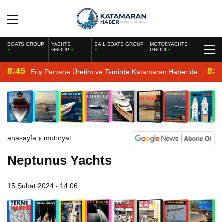
BOATS GROUP
YACHTS
SAIL BOATS GROUP
MOTORYACHTS
GROUP
GROUP
8:45
8:2
Eriş Pervane Üretim ve Tamirde Katamaran Haber’de
anasayfa
motoryat
Neptunus Yachts
15 Şubat 2024 - 14:06