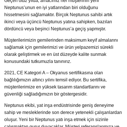
Geçen otuz yılda, amacımız her müşterinin yeni
Neptunus’unun en iyi yatlarından biri olduğunu
hissetmesini sağlamaktır. Birçok Neptunus sahibi artık
ikinci veya üçüncü Neptunus yatına sahipken, bazıları
dördüncü veya beşinci Neptunus’a geçiş yapmıştır.
Müşterilerimizin gemilerinden maksimum keyif almalarını
sağlamak için gemilerimizi ve ürün yelpazemizi sürekli
olarak geliştirmek ve en üst düzeyde kalite sunmak
konusundaki tutkumuzla tanınırız.
2021, CE Kategori A – Okyanus sertifikasına olan
bağlılığımızın altıncı yılını temsil ediyor. Bu sertifika,
müşterilerimize en yüksek tasarım standartlarını ve
güvenliği sağladığımızın bir göstergesidir.
Neptunus ekibi, yat inşa endüstrisinde geniş deneyime
sahip ve mesleklerinde son derece yetenekli çalışanlardan
oluşur. Yeni bir Neptunus yatı inşa etmek için sizinle
çalışmaktan gurur duyacaklar. Müşteri referanslarımıza ve