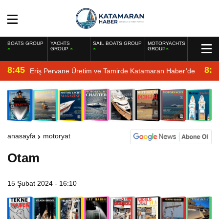
BOATS GROUP
YACHTS
SAIL BOATS GROUP
MOTORYACHTS
GROUP
GROUP
8:45
8:2
Eriş Pervane Üretim ve Tamirde Katamaran Haber’de
anasayfa
motoryat
Otam
15 Şubat 2024 - 16:10