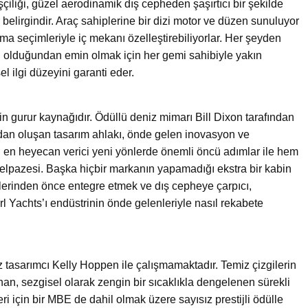
işçiliği, güzel aerodinamik dış cepheden şaşırtıcı bir şekilde
elirgindir. Araç sahiplerine bir dizi motor ve düzen sunuluyor
ma seçimleriyle iç mekanı özelleştirebiliyorlar. Her şeyden
u olduğundan emin olmak için her gemi sahibiyle yakın
el ilgi düzeyini garanti eder.
in gurur kaynağıdır. Ödüllü deniz mimarı Bill Dixon tarafından
rdan oluşan tasarım ahlakı, önde gelen inovasyon ve
en heyecan verici yeni yönlerde önemli öncü adımlar ile hem
t yelpazesi. Başka hiçbir markanın yapamadığı ekstra bir kabin
erlerinden önce entegre etmek ve dış cepheye çarpıcı,
arl Yachts’ı endüstrinin önde gelenleriyle nasıl rekabete
z tasarımcı Kelly Hoppen ile çalışmamaktadır. Temiz çizgilerin
lanan, sezgisel olarak zengin bir sıcaklıkla dengelenen sürekli
eri için bir MBE de dahil olmak üzere sayısız prestijli ödülle