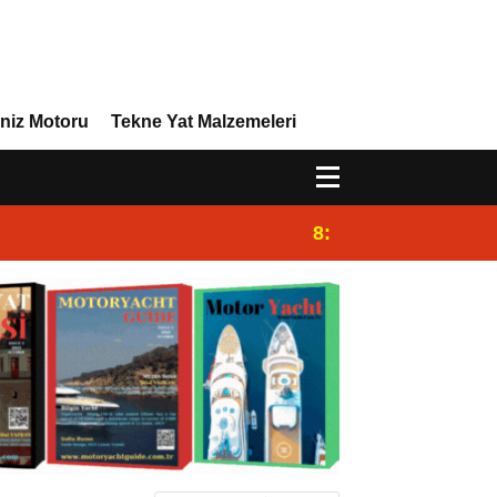
niz Motoru
Tekne Yat Malzemeleri
8:29
Efor Yacht Design