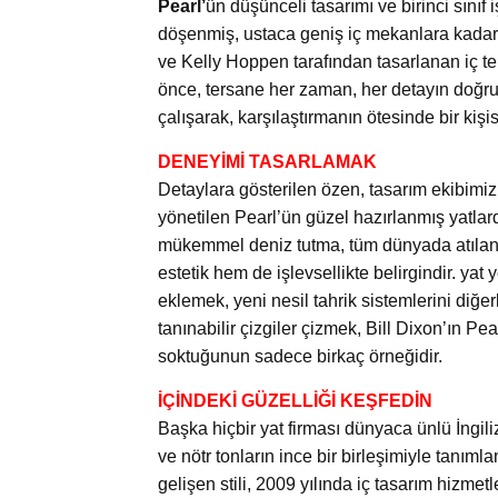
Pearl’
ün düşünceli tasarımı ve birinci sınıf 
döşenmiş, ustaca geniş iç mekanlara kadar b
ve Kelly Hoppen tarafından tasarlanan iç te
önce, tersane her zaman, her detayın doğr
çalışarak, karşılaştırmanın ötesinde bir kişis
DENEYİMİ TASARLAMAK
Detaylara gösterilen özen, tasarım ekibimiz
yönetilen Pearl’ün güzel hazırlanmış yatla
mükemmel deniz tutma, tüm dünyada atılan 
estetik hem de işlevsellikte belirgindir. ya
eklemek, yeni nesil tahrik sistemlerini diğ
tanınabilir çizgiler çizmek, Bill Dixon’ın Pe
soktuğunun sadece birkaç örneğidir.
İÇİNDEKİ GÜZELLİĞİ KEŞFEDİN
Başka hiçbir yat firması dünyaca ünlü İngili
ve nötr tonların ince bir birleşimiyle tanım
gelişen stili, 2009 yılında iç tasarım hizmetl