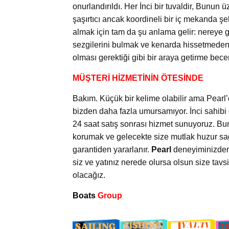
onurlandırıldı. Her İnci bir tuvaldir, Bunun 
şaşırtıcı ancak koordineli bir iç mekanda şek
almak için tam da şu anlama gelir: nereye 
sezgilerini bulmak ve kenarda hissetmeden z
olması gerektiği gibi bir araya getirme becer
MÜŞTERİ HİZMETİNİN ÖTESİNDE
Bakım. Küçük bir kelime olabilir ama Pearl’
bizden daha fazla umursamıyor. İnci sahibi
24 saat satış sonrası hizmet sunuyoruz. Buna
korumak ve gelecekte size mutlak huzur sağl
garantiden yararlanır.
Pearl
deneyiminizden 
siz ve yatınız nerede olursa olsun size ta
olacağız.
Boats
Group