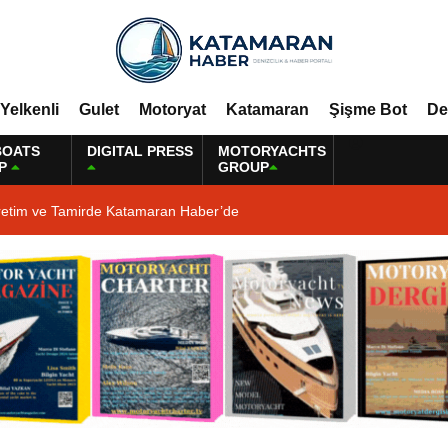
Yelkenli
Gulet
Motoryat
Katamaran
Şişme Bot
De
BOATS
DIGITAL PRESS
MOTORYACHTS
P
GROUP
retim ve Tamirde Katamaran Haber’de