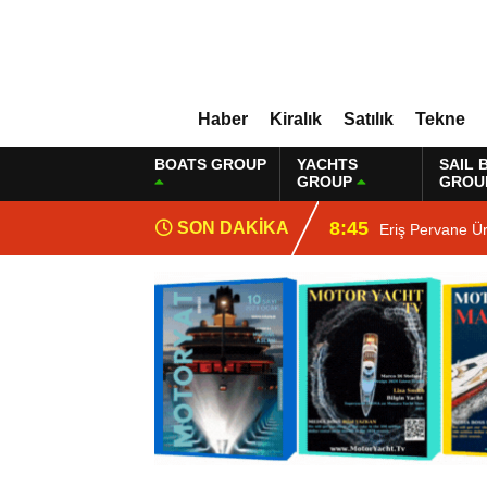
Haber
Kiralık
Satılık
Tekne
BOATS GROUP
YACHTS
SAIL 
GROUP
GROU
8:45
SON DAKİKA
Eriş Pervane Ü