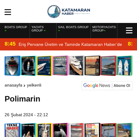
BOATS GROUP
YACHTS
SAIL BOATS GROUP
MOTORYACHTS
GROUP
GROUP
8:45
8:2
Eriş Pervane Üretim ve Tamirde Katamaran Haber’de
anasayfa
yelkenli
Polimarin
26 Şubat 2024 - 22:12