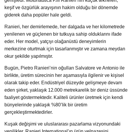
genişledi. Motonautica F.lli Ranieri’nin küçük tekneleri,
keşif ve özgürlük arayışının hakim olduğu bir dönemde
giderek daha popüler hale geldi.
Ranieri, her demirlemede, her dalgada ve her kilometrede
yenilenen ve güçlenen bir tutkuya sahip olduklarını ifade
eder. Her model, yatçıyı olağanüstü deneyimlerin
merkezine oturtmak için tasarlanmıştır ve zamana meydan
okur şekilde yapılmıştır.
Bugün, Pietro Ranieri’nin oğulları Salvatore ve Antonio ile
birlikte, üretim sürecinin her aşamasıyla ilgilenir ve kişisel
olarak takip eder. Endüstriyel düzeyde gelişmeye devam
eden şirket, yaklaşık 12.000 metrekarelik bir deniz üssünde
faaliyet göstermektedir. Kaliteli ürünler üretmek için kendi
bünyelerinde yaklaşık %80’lik bir üretim
gerçekleştirmektedirler.
Kuşak değişimi ve uluslararası pazarlama vizyonundaki
yenilikler, Ranieri International’ın ürün yelpazesini