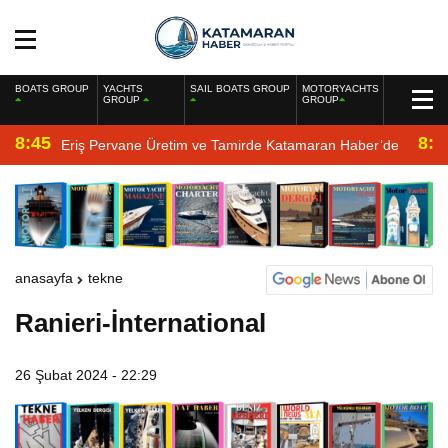
BOATS GROUP
YACHTS
SAIL BOATS GROUP
MOTORYACHTS
GROUP
GROUP
8:45
8:2
Eriş Pervane Üretim ve Tamirde Katamaran Haber’de
anasayfa
tekne
Ranieri-İnternational
26 Şubat 2024 - 22:29