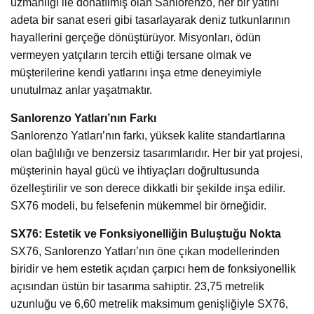
uzmanlığı ile donatılmış olan Sanlorenzo, her bir yatını
adeta bir sanat eseri gibi tasarlayarak deniz tutkunlarının
hayallerini gerçeğe dönüştürüyor. Misyonları, ödün
vermeyen yatçıların tercih ettiği tersane olmak ve
müşterilerine kendi yatlarını inşa etme deneyimiyle
unutulmaz anlar yaşatmaktır.
Sanlorenzo Yatları’nın Farkı
Sanlorenzo Yatları’nın farkı, yüksek kalite standartlarına
olan bağlılığı ve benzersiz tasarımlarıdır. Her bir yat projesi,
müşterinin hayal gücü ve ihtiyaçları doğrultusunda
özelleştirilir ve son derece dikkatli bir şekilde inşa edilir.
SX76 modeli, bu felsefenin mükemmel bir örneğidir.
SX76: Estetik ve Fonksiyonelliğin Buluştuğu Nokta
SX76, Sanlorenzo Yatları’nın öne çıkan modellerinden
biridir ve hem estetik açıdan çarpıcı hem de fonksiyonellik
açısından üstün bir tasarıma sahiptir. 23,75 metrelik
uzunluğu ve 6,60 metrelik maksimum genişliğiyle SX76,