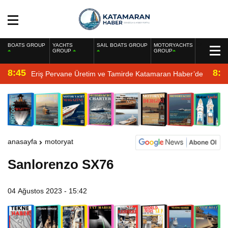
BOATS GROUP
YACHTS
SAIL BOATS GROUP
MOTORYACHTS
GROUP
GROUP
8:45
8:2
Eriş Pervane Üretim ve Tamirde Katamaran Haber’de
anasayfa
motoryat
Sanlorenzo SX76
04 Ağustos 2023 - 15:42